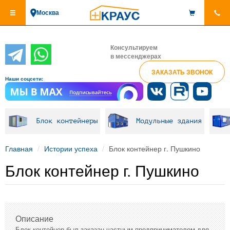
Перейти
Москва
к
основному
содержанию
Консультируем
в мессенджерах
ЗАКАЗАТЬ ЗВОНОК
Наши соцсети:
Блок контейнеры
Модульные здания
Главная
Истории успеха
Блок контейнер г. Пушкино
Блок контейнер г. Пушкино
Описание
Блок контейнер был заказан частным предпринимателем для