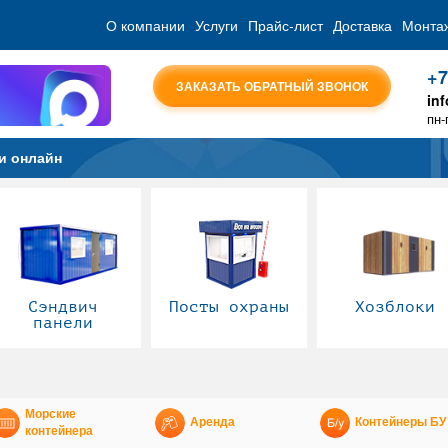
О компании
Услуги
Прайс-лист
Доставка
Монта
+7
ЗАКАЗАТЬ ОБРАТНЫЙ ЗВОНОК
in
пн-
и онлайн
Сэндвич
Посты охраны
Хозблоки
панели
Морские
Аренда
Контейнеры БУ
контейнера