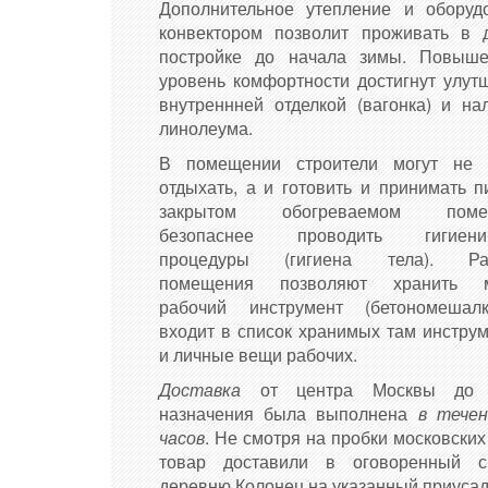
Дополнительное утепление и оборуд
конвектором позволит проживать в 
постройке до начала зимы. Повыш
уровень комфортности достигнут улут
внутреннней отделкой (вагонка) и на
линолеума.
В помещении строители могут не 
отдыхать, а и готовить и принимать п
закрытом обогреваемом поме
безопаснее проводить гигиенич
процедуры (гигиена тела). Ра
помещения позволяют хранить м
рабочий инструмент (бетономеша
входит в список хранимых там инструм
и личные вещи рабочих.
Доставка
от центра Москвы до 
назначения была выполнена
в течен
часов
. Не смотря на пробки московских
товар доставили в оговоренный 
деревню Колонец на указанный приуса