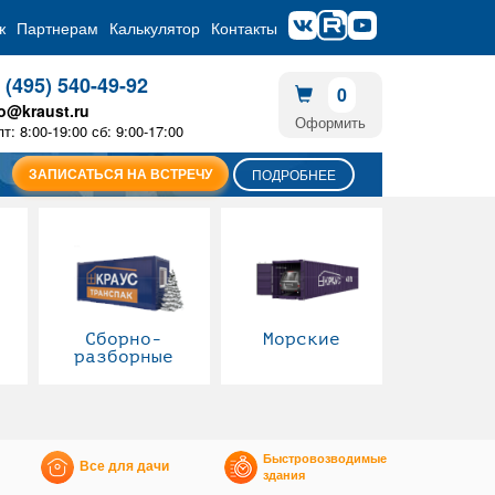
ж
Партнерам
Калькулятор
Контакты
 (495) 540-49-92
0
fo@kraust.ru
Оформить
пт: 8:00-19:00 сб: 9:00-17:00
ЗАПИСАТЬСЯ НА ВСТРЕЧУ
ПОДРОБНЕЕ
Сборно-
Морские
разборные
Быстровозводимые
Все для дачи
здания