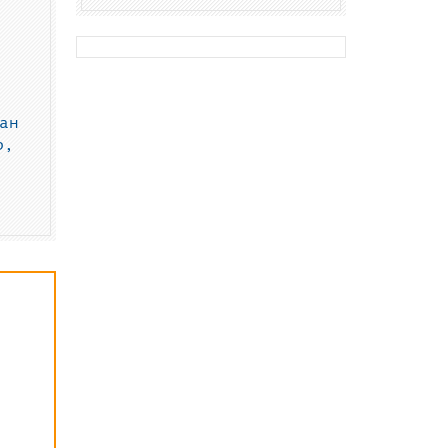
ан
р,