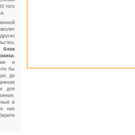
20 того
ка.
нной
зволит
других
ства,
ь блок
омика
.
ции и
 что бы
ре, до
дежная
ак для
оения.
жные в
 о них
ерите