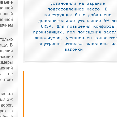
ование
установили на зарание
данной
подготовленное место. В
еннный
конструкцию было добавлено
шенной
дополнительное утепление
50 мм
личием
URSA. Для повышения комфорта
проживающих, п
ол помещения застл
линолиумом, установлен конвекто
только
внутрення отделка выполнена из
ищу. В
вагонки
.
щении
еские
змеры
елкий
лка не
ентов)
места
ии 3-х
 дорог,
срок в
дебный