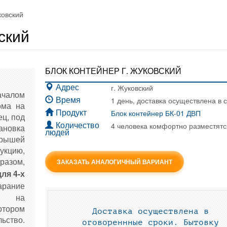
ковский
ский
БЛОК КОНТЕЙНЕР Г. ЖУКОВСКИЙ
г. Жуковский
Адрес
ачалом
1 день, доставка осуществлена в 
Время
ома на
Блок контейнер БК-01 ДВП
Продукт
ец, под
4 человека комфортно разместятс
Количество
ановка
людей
крышей
укцию,
разом,
ЗАКАЗАТЬ АНАЛОГИЧНЫЙ ВАРИАНТ
ля 4-х
арание
мо на
тором
Доставка осуществлена в
ство.
оговореннные сроки. Бытовку