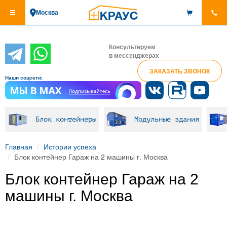
Перейти
Москва
к
основному
содержанию
Консультируем
в мессенджерах
ЗАКАЗАТЬ ЗВОНОК
Наши соцсети:
Блок контейнеры
Модульные здания
Главная
Истории успеха
Блок контейнер Гараж на 2 машины г. Москва
Блок контейнер Гараж на 2
машины г. Москва