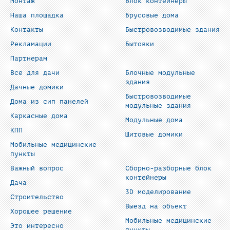
Монтаж
Блок контейнеры
Наша площадка
Брусовые дома
Контакты
Быстровозводимые здания
Рекламации
Бытовки
Партнерам
Всё для дачи
Блочные модульные
здания
Дачные домики
Быстровозводимые
Дома из сип панелей
модульные здания
Каркасные дома
Модульные дома
КПП
Щитовые домики
Мобильные медицинские
пункты
Важный вопрос
Сборно-разборные блок
контейнеры
Дача
3D моделирование
Строительство
Выезд на объект
Хорошее решение
Мобильные медицинские
Это интересно