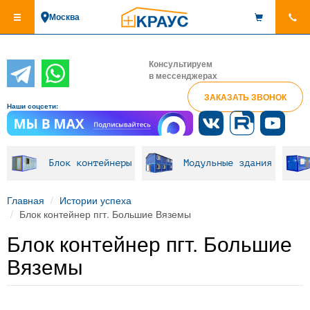
Перейти
Москва
к
основному
содержанию
Консультируем
в мессенджерах
ЗАКАЗАТЬ ЗВОНОК
Наши соцсети:
Блок контейнеры
Модульные здания
Главная
Истории успеха
Блок контейнер пгт. Большие Вяземы
Блок контейнер пгт. Большие
Вяземы