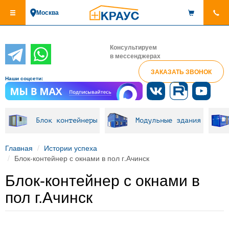
Перейти
Москва
к
основному
содержанию
Консультируем
в мессенджерах
ЗАКАЗАТЬ ЗВОНОК
Наши соцсети:
Блок контейнеры
Модульные здания
Главная
Истории успеха
Блок-контейнер с окнами в пол г.Ачинск
Блок-контейнер с окнами в
пол г.Ачинск