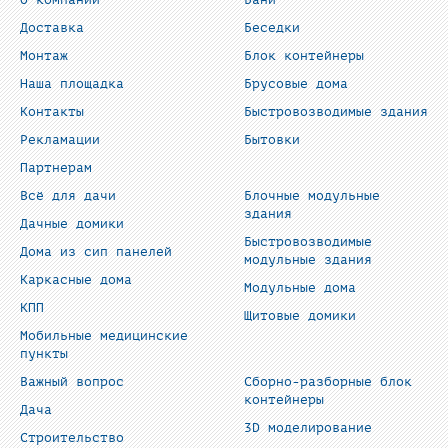
О компании
Бани
Доставка
Беседки
Монтаж
Блок контейнеры
Наша площадка
Брусовые дома
Контакты
Быстровозводимые здания
Рекламации
Бытовки
Партнерам
Всё для дачи
Блочные модульные
здания
Дачные домики
Быстровозводимые
Дома из сип панелей
модульные здания
Каркасные дома
Модульные дома
КПП
Щитовые домики
Мобильные медицинские
пункты
Важный вопрос
Сборно-разборные блок
контейнеры
Дача
3D моделирование
Строительство