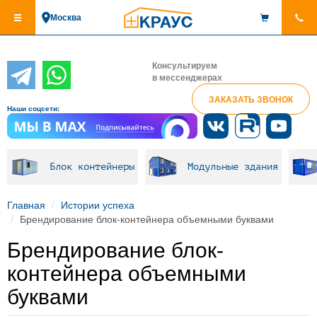
Перейти
Москва
к
основному
содержанию
Консультируем
в мессенджерах
ЗАКАЗАТЬ ЗВОНОК
Наши соцсети:
Блок контейнеры
Модульные здания
Главная
Истории успеха
Брендирование блок-контейнера объемными буквами
Брендирование блок-
контейнера объемными
буквами