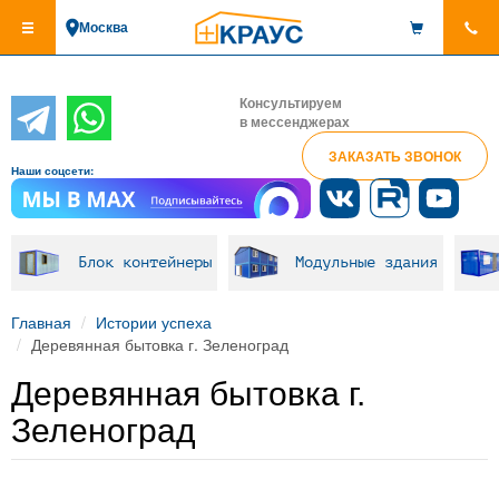
Перейти
Москва
к
основному
содержанию
Консультируем
в мессенджерах
ЗАКАЗАТЬ ЗВОНОК
Наши соцсети:
Блок контейнеры
Модульные здания
Главная
Истории успеха
Деревянная бытовка г. Зеленоград
Деревянная бытовка г.
Зеленоград