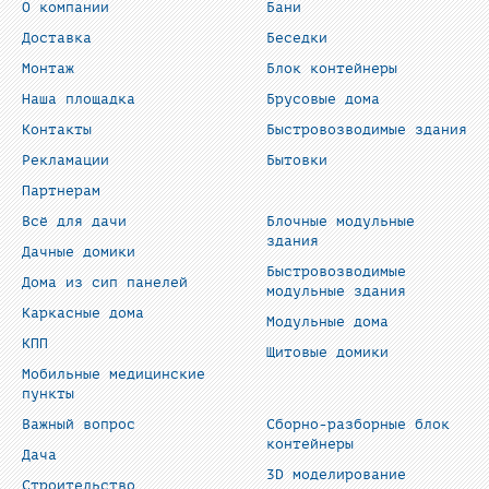
О компании
Бани
Доставка
Беседки
Монтаж
Блок контейнеры
Наша площадка
Брусовые дома
Контакты
Быстровозводимые здания
Рекламации
Бытовки
Партнерам
Всё для дачи
Блочные модульные
здания
Дачные домики
Быстровозводимые
Дома из сип панелей
модульные здания
Каркасные дома
Модульные дома
КПП
Щитовые домики
Мобильные медицинские
пункты
Важный вопрос
Сборно-разборные блок
контейнеры
Дача
3D моделирование
Строительство