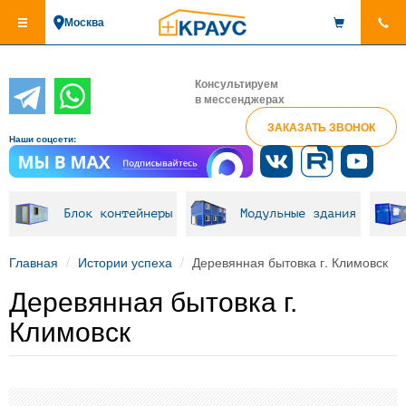
Перейти
Москва
к
основному
содержанию
Консультируем
в мессенджерах
ЗАКАЗАТЬ ЗВОНОК
Наши соцсети:
Блок контейнеры
Модульные здания
Главная
Истории успеха
Деревянная бытовка г. Климовск
Деревянная бытовка г.
Климовск