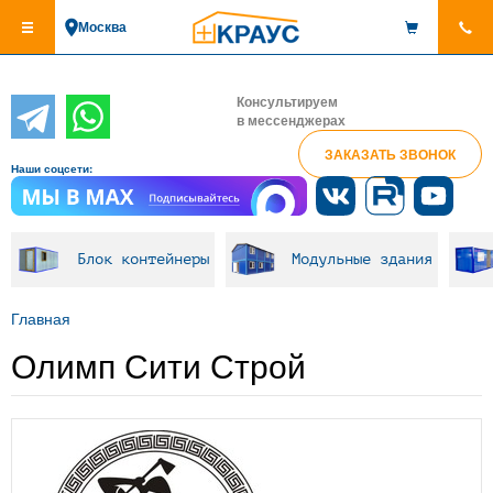
Перейти
Москва
к
основному
содержанию
Консультируем
в мессенджерах
ЗАКАЗАТЬ ЗВОНОК
Наши соцсети:
Блок контейнеры
Модульные здания
Главная
Олимп Сити Строй