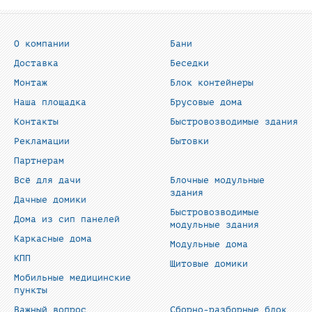
О компании
Бани
Доставка
Беседки
Монтаж
Блок контейнеры
Наша площадка
Брусовые дома
Контакты
Быстровозводимые здания
Рекламации
Бытовки
Партнерам
Всё для дачи
Блочные модульные
здания
Дачные домики
Быстровозводимые
Дома из сип панелей
модульные здания
Каркасные дома
Модульные дома
КПП
Щитовые домики
Мобильные медицинские
пункты
Важный вопрос
Сборно-разборные блок