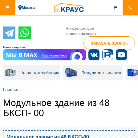
Перейти
Москва
к
основному
содержанию
Консультируем
в мессенджерах
ЗАКАЗАТЬ ЗВОНОК
Наши соцсети:
Блок контейнеры
Модульные здания
Главная
Модульное здание из 48
БКСП- 00
Модульное здание из 48 БКСП-00