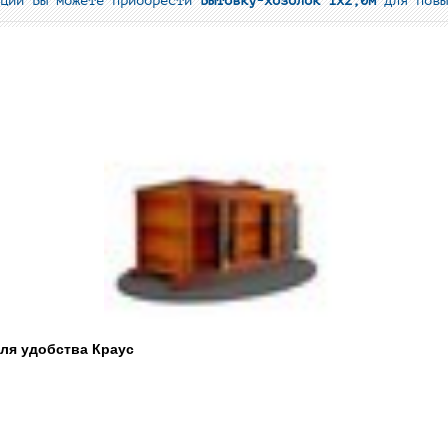
кции Вы можете приобрести
Бытовку-хозблок 1х2,0м
для повы
для удобства Краус