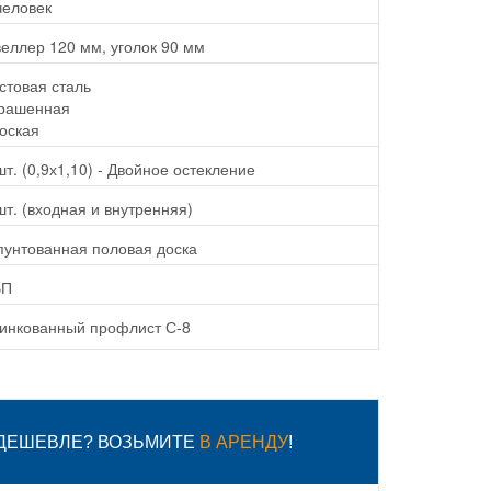
человек
еллер 120 мм, уголок 90 мм
стовая сталь
рашенная
оская
шт. (0,9х1,10) - Двойное остекление
шт. (входная и внутренняя)
унтованная половая доска
ВП
инкованный профлист С-8
 ДЕШЕВЛЕ? ВОЗЬМИТЕ
В АРЕНДУ
!