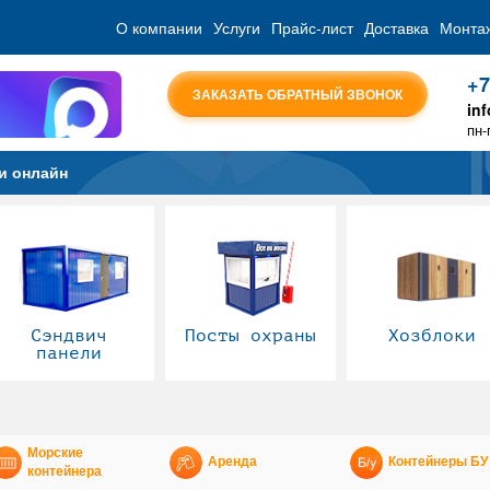
О компании
Услуги
Прайс-лист
Доставка
Монта
+7
ЗАКАЗАТЬ ОБРАТНЫЙ ЗВОНОК
in
пн-
и онлайн
Сэндвич
Посты охраны
Хозблоки
панели
Морские
Аренда
Контейнеры БУ
контейнера