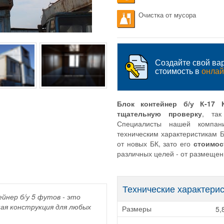
Очистка от мусора
Создайте свой вар
стоимость в
онлай
Блок контейнер б/у К-17 
тщательную проверку
, так
Специалисты нашей компани
техническим характеристикам Б
от новых БК, зато его
стоимос
различных целей - от размещен
Технические характери
йнер б/у 5 футов - это
ая конструкция для любых
5,
Размеры