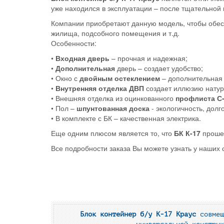
уже находился в эксплуатации – после тщательной
Компании приобретают данную модель, чтобы обесп
жилища, подсобного помещения и т.д.
Особенности:
•
Входная дверь
– прочная и надежная;
•
Дополнительная
дверь – создает удобство;
• Окно с
двойным остеклением
– дополнительная 
•
Внутренняя отделка ДВП
создает иллюзию натур
• Внешняя отделка из оцинкованного
профлиста С
• Пол –
шпунтованная доска
- экологичность, долг
• В комплекте с БК – качественная электрика.
Еще одним плюсом является то, что
БК К-17
прошел
Все подробности заказа Вы можете узнать у наших 
Блок контейнер б/у К-17 Краус
совмещ