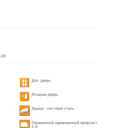
2,45
Доп. дверь
Входная дверь
Крыша - листовая сталь
Окрашенный оцинкованный профлист
С-8