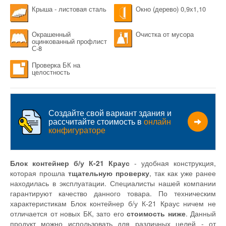
Крыша - листовая сталь
Окно (дерево) 0,9х1,10
Окрашенный
Очистка от мусора
оцинкованный профлист
С-8
Проверка БК на
целостность
Создайте свой вариант здания и
рассчитайте стоимость в
онлайн
конфигураторе
Блок контейнер б/у К-21 Краус
- удобная конструкция,
которая прошла
тщательную проверку
, так как уже ранее
находилась в эксплуатации. Специалисты нашей компании
гарантируют качество данного товара. По техническим
характеристикам Блок контейнер б/у К-21 Краус ничем не
отличается от новых БК, зато его
стоимость ниже
. Данный
продукт можно использовать для различных целей - от