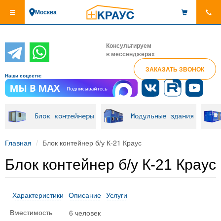
Перейти
Москва
к
основному
содержанию
Консультируем
в мессенджерах
ЗАКАЗАТЬ ЗВОНОК
Наши соцсети:
Блок контейнеры
Модульные здания
Главная
Блок контейнер б/у К-21 Краус
Блок контейнер б/у К-21 Краус
Характеристики
Описание
Услуги
6 человек
Вместимость