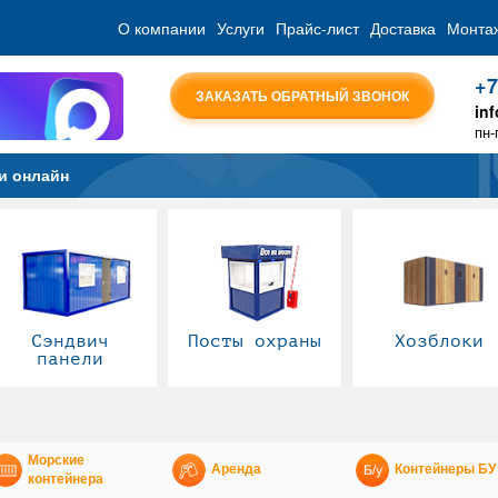
О компании
Услуги
Прайс-лист
Доставка
Монта
+7
ЗАКАЗАТЬ ОБРАТНЫЙ ЗВОНОК
in
пн-
и онлайн
Сэндвич
Посты охраны
Хозблоки
панели
Морские
Аренда
Контейнеры БУ
контейнера