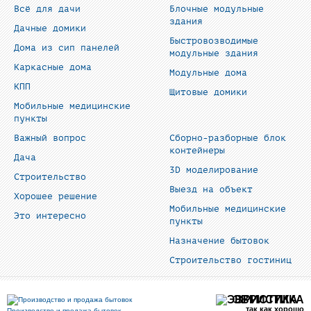
Всё для дачи
Блочные модульные
здания
Дачные домики
Быстровозводимые
Дома из сип панелей
модульные здания
Каркасные дома
Модульные дома
КПП
Щитовые домики
Мобильные медицинские
пункты
Важный вопрос
Сборно-разборные блок
контейнеры
Дача
3D моделирование
Строительство
Выезд на объект
Хорошее решение
Мобильные медицинские
Это интересно
пункты
Назначение бытовок
Строительство гостиниц
ЭВРИСТИКА
так как хорошо
Производство и продажа бытовок.