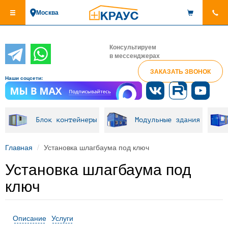
Перейти
Москва
к
основному
содержанию
Консультируем
в мессенджерах
ЗАКАЗАТЬ ЗВОНОК
Наши соцсети:
Блок контейнеры
Модульные здания
Главная
Установка шлагбаума под ключ
Установка шлагбаума под
ключ
Описание
Услуги