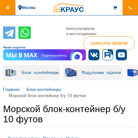
Перейти
Москва
к
основному
содержанию
Консультируем
в мессенджерах
ЗАКАЗАТЬ ЗВОНОК
Наши соцсети:
Блок контейнеры
Модульные здания
Главная
Блок контейнеры
Морской блок-контейнер б/у 10 футов
Морской блок-контейнер б/у
10 футов
Характеристики
Описание
Услуги