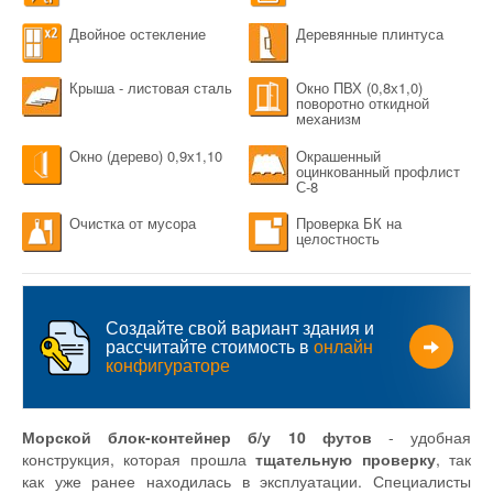
Двойное остекление
Деревянные плинтуса
Крыша - листовая сталь
Окно ПВХ (0,8х1,0)
поворотно откидной
механизм
Окно (дерево) 0,9х1,10
Окрашенный
оцинкованный профлист
С-8
Очистка от мусора
Проверка БК на
целостность
Создайте свой вариант здания и
рассчитайте стоимость в
онлайн
конфигураторе
Морской блок-контейнер б/у 10 футов
- удобная
конструкция, которая прошла
тщательную проверку
, так
как уже ранее находилась в эксплуатации. Специалисты