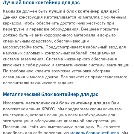
Лучший блок контейнер для дэс
Каким же должен быть
лучший
блок
контейнер
для
дэс
?
Данная конструкция изготавливается из металла с усиленным
каркасом, чтобы обеспечить достаточную жесткость при
перегрузке и перевозке оборудования. Внешнее покрытие
должно быть из антикоррозионного материала и вскрыто
специальным средством, обеспечивающим
морозоустойчивость. Предусматривается кабельный ввод для
наружных силовых и контрольных кабелей, специальная
система заземления. Система инженерного обеспечения
включает в себя ручную и автоматическую системы вентиляции.
По требованию клиента возможна установка обогрева,
освещения и многое другое. Все зависит от предоставляемого
исполнителю технического задания.
Металлический блок контейнер для дэс
Изготовить
металлический
блок
контейнер
для
дэс
Вам
поможет компания
КРАУС
. Мы предлагаем своим клиентам
конструкцию, которая оснащена всем необходимым для
эксплуатации и обслуживания дизельной электростанции.
Посетив наш сайт или выставочную площадку, Вы сможете
подобрать для себя подходящую
модель блок-контейнера
. Мы