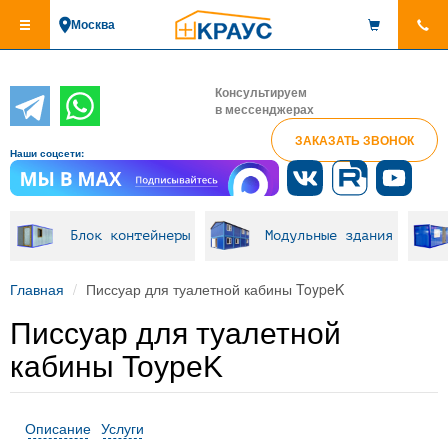
Перейти
Москва
к
основному
содержанию
Консультируем
в мессенджерах
ЗАКАЗАТЬ ЗВОНОК
Наши соцсети:
Блок контейнеры
Модульные здания
Главная
Писсуар для туалетной кабины ToypeK
Писсуар для туалетной
кабины ToypeK
Описание
Услуги