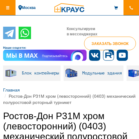
Перейти
Москва
к
основному
содержанию
Консультируем
в мессенджерах
ЗАКАЗАТЬ ЗВОНОК
Наши соцсети:
Блок контейнеры
Модульные здания
Главная
Ростов-Дон Р31М хром (левосторонний) (0403) механический
полуростовой роторный турникет
Ростов-Дон Р31М хром
(левосторонний) (0403)
механический полуростовой