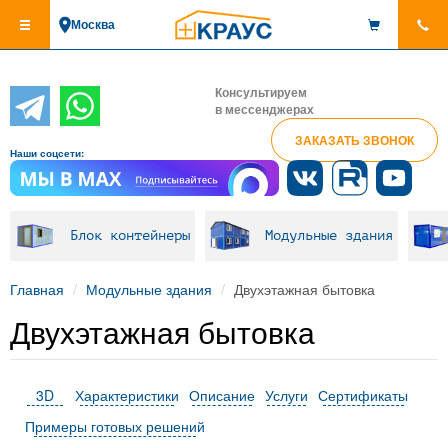
Перейти
Москва
к
основному
содержанию
Консультируем
в мессенджерах
ЗАКАЗАТЬ ЗВОНОК
Наши соцсети:
Блок контейнеры
Модульные здания
Главная
Модульные здания
Двухэтажная бытовка
Двухэтажная бытовка
3D
Характеристики
Описание
Услуги
Сертификаты
Примеры готовых решений