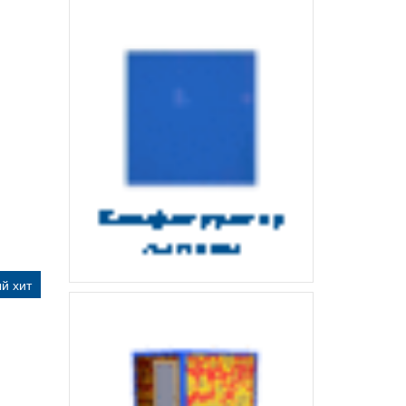
й хит