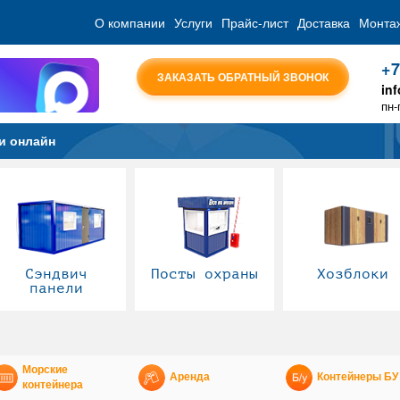
О компании
Услуги
Прайс-лист
Доставка
Монта
+7
ЗАКАЗАТЬ ОБРАТНЫЙ ЗВОНОК
in
пн-
и онлайн
Сэндвич
Посты охраны
Хозблоки
панели
Морские
Аренда
Контейнеры БУ
контейнера