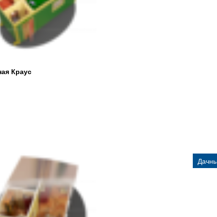
ная Краус
Дачны