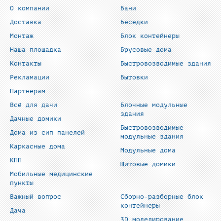
О компании
Бани
Доставка
Беседки
Монтаж
Блок контейнеры
Наша площадка
Брусовые дома
Контакты
Быстровозводимые здания
Рекламации
Бытовки
Партнерам
Всё для дачи
Блочные модульные
здания
Дачные домики
Быстровозводимые
Дома из сип панелей
модульные здания
Каркасные дома
Модульные дома
КПП
Щитовые домики
Мобильные медицинские
пункты
Важный вопрос
Сборно-разборные блок
контейнеры
Дача
3D моделирование