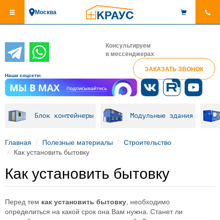
Перейти
Москва
к
основному
содержанию
Консультируем
в мессенджерах
ЗАКАЗАТЬ ЗВОНОК
Наши соцсети:
Блок контейнеры
Модульные здания
Главная
Полезные материалы
Строительство
Как установить бытовку
Как установить бытовку
Перед тем
как установить бытовку
, необходимо
определиться на какой срок она Вам нужна. Станет ли