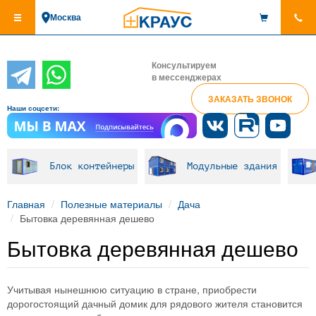
Перейти
Москва
к
основному
содержанию
Консультируем
в мессенджерах
ЗАКАЗАТЬ ЗВОНОК
Наши соцсети:
Блок контейнеры
Модульные здания
Главная
Полезные материалы
Дача
Бытовка деревянная дешево
Бытовка деревянная дешево
Учитывая нынешнюю ситуацию в стране, приобрести
дорогостоящий дачный домик для рядового жителя становится