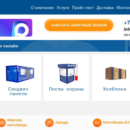
О компании
Услуги
Прайс-лист
Доставка
Монта
+7
ЗАКАЗАТЬ ОБРАТНЫЙ ЗВОНОК
in
пн-
и онлайн
Сэндвич
Посты охраны
Хозблоки
панели
Морские
Аренда
Контейнеры БУ
контейнера