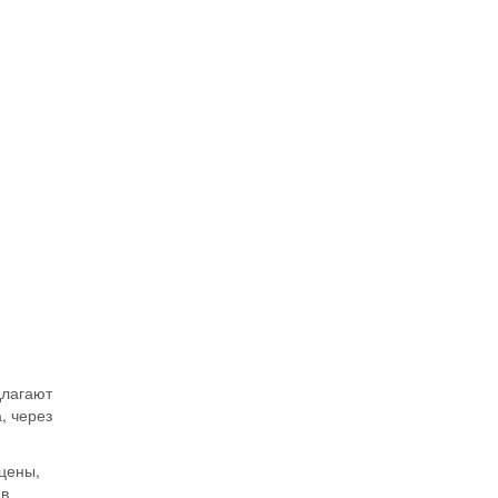
длагают
, через
цены,
 в