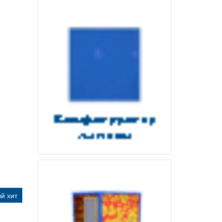
й хит