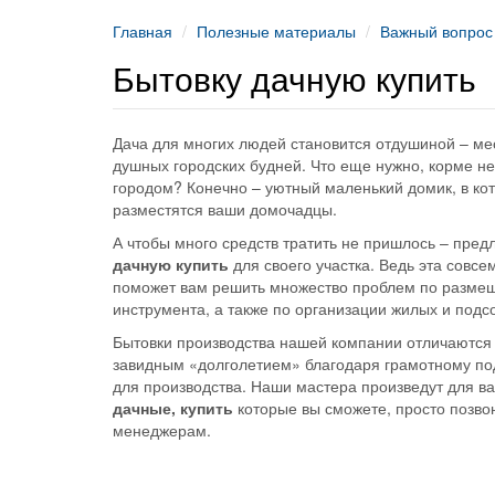
Главная
Полезные материалы
Важный вопрос
Бытовку дачную купить
Дача для многих людей становится отдушиной – ме
душных городских будней. Что еще нужно, корме не
городом? Конечно – уютный маленький домик, в ко
разместятся ваши домочадцы.
А чтобы много средств тратить не пришлось – пре
дачную купить
для своего участка. Ведь эта совсе
поможет вам решить множество проблем по разме
инструмента, а также по организации жилых и под
Бытовки производства нашей компании отличаются
завидным «долголетием» благодаря грамотному по
для производства. Наши мастера произведут для в
дачные, купить
которые вы сможете, просто позв
менеджерам.