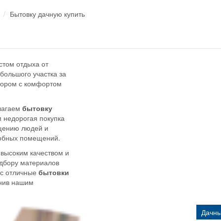
Бытовку дачную купить
стом отдыха от
большого участка за
тором с комфортом
длагаем
бытовку
м недорогая покупка
щению людей и
собных помещений.
 высоким качеством и
дбору материалов
ас отличные
бытовки
онив нашим
Дачны