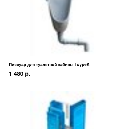
Писсуар для туалетной кабины ToypeK
1 480 p.