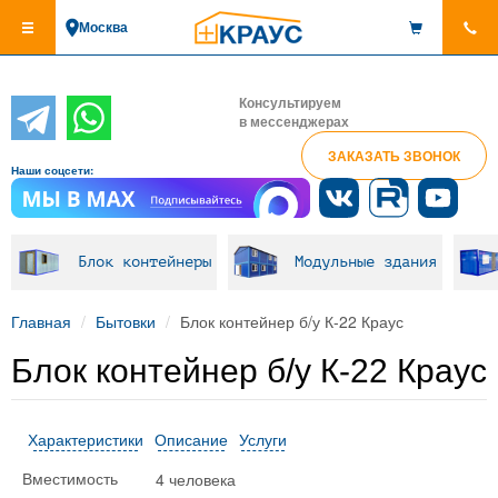
Перейти
Москва
к
основному
содержанию
Консультируем
в мессенджерах
ЗАКАЗАТЬ ЗВОНОК
Наши соцсети:
Блок контейнеры
Модульные здания
Главная
Бытовки
Блок контейнер б/у К-22 Краус
Блок контейнер б/у К-22 Краус
Характеристики
Описание
Услуги
4 человека
Вместимость