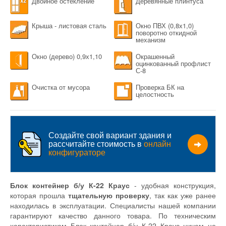
Двойное остекление
Деревянные плинтуса
Крыша - листовая сталь
Окно ПВХ (0,8х1,0)
поворотно откидной
механизм
Окно (дерево) 0,9х1,10
Окрашенный
оцинкованный профлист
С-8
Очистка от мусора
Проверка БК на
целостность
Создайте свой вариант здания и
рассчитайте стоимость в
онлайн
конфигураторе
Блок контейнер б/у К-22 Краус
- удобная конструкция,
которая прошла
тщательную проверку
, так как уже ранее
находилась в эксплуатации. Специалисты нашей компании
гарантируют качество данного товара. По техническим
характеристикам Блок контейнер б/у К-22 Краус ничем не