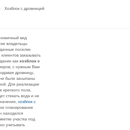
Хозблок с дровницей
ономичный вид
огие владельцы
 дачные поселки
 клиентов заказывать
здание как
хозблок с
меров, с нужным Вам
оздавая дровницу,
 не были засыпаны
ной. Для реализации
 крепкого пола,
ет стекать вода и не
значения,
хозблок с
ное планирование
он находился
зметке участка под
но учитывать