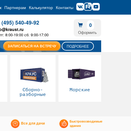
ж
Партнерам
Калькулятор
Контакты
 (495) 540-49-92
0
fo@kraust.ru
Оформить
пт: 8:00-19:00 сб: 9:00-17:00
ЗАПИСАТЬСЯ НА ВСТРЕЧУ
ПОДРОБНЕЕ
Сборно-
Морские
разборные
Быстровозводимые
Все для дачи
здания