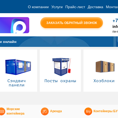
О компании
Услуги
Прайс-лист
Доставка
Монта
+7
ЗАКАЗАТЬ ОБРАТНЫЙ ЗВОНОК
in
пн-
и онлайн
Сэндвич
Посты охраны
Хозблоки
панели
Морские
Аренда
Контейнеры БУ
контейнера