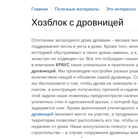
Главная
Полезные материалы
Это интересно
Хозблок с дровницей
Отопление загородного дома дровами – весьма эк
поддержания тепла и уюта в доме. Кроме того, мн
коттеджей обустраивают в своих домах камины, а в
зачастую не подведен газ. Все это побуждает наших
в компании
КРАУС
такое уникальное и практичное 
дровницей
. Мы производим постройки разных раз
количеством секций и объемом самой дровницы. С
мы беспокоимся о том, чтобы дрова не намокали и
снегом, а конструкция получалась прочной и надеж
этой задачи наши инженеры предусмотрели наличие
усиленных стен и односкатной крыши, с которой буд
задержится снег. Кроме выполнения утилитарного 
дровницей
экономит место на участке, а продуман
территории позволяет расположить его так, чтобы 
недалеко от дома. Наши консультанты помогут в ра
строительство – в случае сооружения дровницы важ