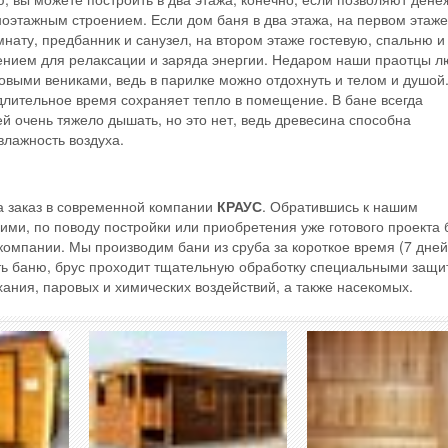
дноэтажным строением. Если дом баня в два этажа, на первом этаже
ату, предбанник и санузел, на втором этаже гостевую, спальню и
оением для релаксации и заряда энергии. Недаром наши праотцы 
зовыми вениками, ведь в парилке можно отдохнуть и телом и душой.
длительное время сохраняет тепло в помещение. В бане всегда
ей очень тяжело дышать, но это нет, ведь древесина способна
лажность воздуха.
а заказ в современной компании
КРАУС
. Обратившись к нашим
ими, по поводу постройки или приобретения уже готового проекта 
компании. Мы производим бани из сруба за короткое время (7 дней
оить баню, брус проходит тщательную обработку специальными защ
ания, паровых и химических воздействий, а также насекомых.