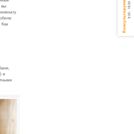
 вы
 комнату
любили
 Как
бани,
) и
итными