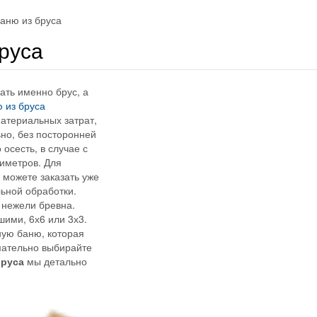
баню из бруса
бруса
ать именно брус, а
 из бруса
атериальных затрат,
но, без посторонней
осесть, в случае с
тиметров. Для
 можете заказать уже
льной обработки.
 нежели бревна.
ими, 6х6 или 3х3.
ную баню, которая
имательно выбирайте
бруса
мы детально