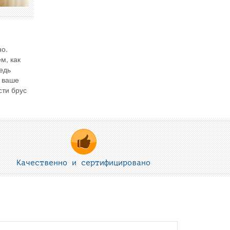
но.
м, как
едь
, ваше
сти брус
Качественно и сертифицировано