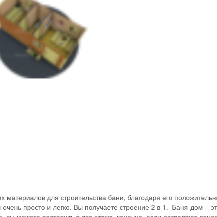
их материалов для строительства бани, благодаря его положитель
 очень просто и легко. Вы получаете строение 2 в 1. Баня-дом – э
ю, вы можете построить в два этажа, конечно, если позволяют ден