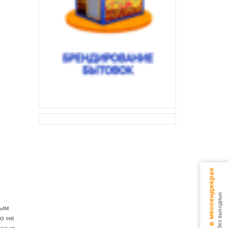
Консультируем в мессенджерах
9.00 - 18.00 без выходных
ным
то не
ежные