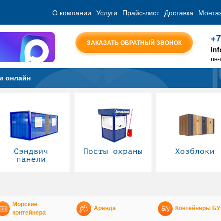
О компании
Услуги
Прайс-лист
Доставка
Монта
+7
ЗАКАЗАТЬ ОБРАТНЫЙ ЗВОНОК
in
пн-
и онлайн
Сэндвич
Посты охраны
Хозблоки
панели
Морские
Аренда
Контейнеры БУ
контейнера