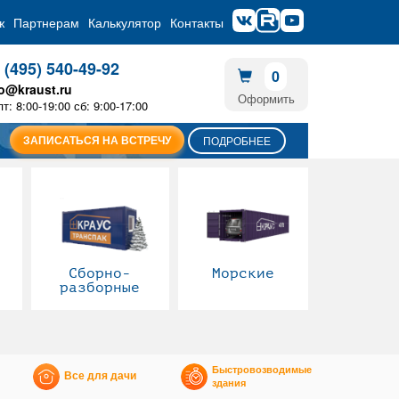
ж
Партнерам
Калькулятор
Контакты
 (495) 540-49-92
0
fo@kraust.ru
Оформить
пт: 8:00-19:00 сб: 9:00-17:00
ЗАПИСАТЬСЯ НА ВСТРЕЧУ
ПОДРОБНЕЕ
Сборно-
Морские
разборные
Быстровозводимые
Все для дачи
здания