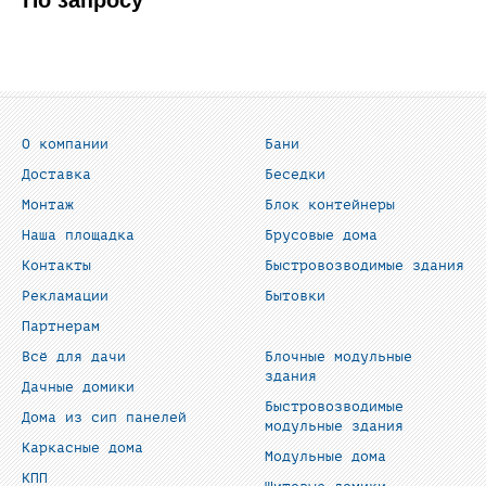
О компании
Бани
Доставка
Беседки
Монтаж
Блок контейнеры
Наша площадка
Брусовые дома
Контакты
Быстровозводимые здания
Рекламации
Бытовки
Партнерам
Всё для дачи
Блочные модульные
здания
Дачные домики
Быстровозводимые
Дома из сип панелей
модульные здания
Каркасные дома
Модульные дома
КПП