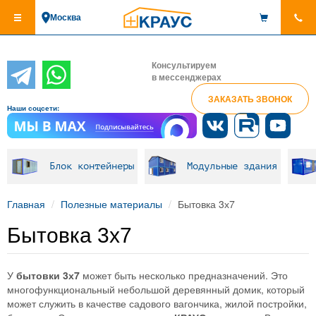
Перейти
Москва
к
основному
содержанию
Консультируем
в мессенджерах
ЗАКАЗАТЬ ЗВОНОК
Наши соцсети:
Блок контейнеры
Модульные здания
Главная
Полезные материалы
Бытовка 3х7
Бытовка 3х7
У
бытовки 3х7
может быть несколько предназначений. Это
многофункциональный небольшой деревянный домик, который
может служить в качестве садового вагончика, жилой постройки,