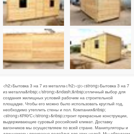
<h2>Бытовка 3 на 7 из металла</h2><p><strong>Бытовка 3 на 7
из металла&nbsp;</strong>&ndash;&nbsp;отличный выбор для
создания жилищных условий рабочим на строительной
площадке. Чтобы его можно было использовать круглый год,
необходимо утеплить стены и пол. Компания&nbsp;
<strong>КРАУС</strong>&nbsp;строит прекрасные конструкции,
выдерживающие суровый российский климат. Доставку
вагончиков мы осуществляем по всей стране. Манипуляторы и
длинномеры прекрасно подойдут для этих целей. Мы обладаем