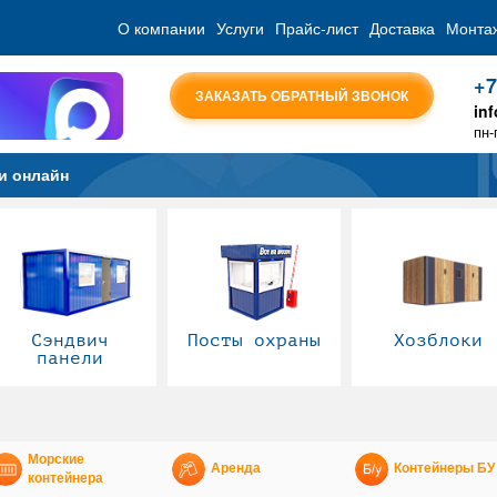
О компании
Услуги
Прайс-лист
Доставка
Монта
+7
ЗАКАЗАТЬ ОБРАТНЫЙ ЗВОНОК
in
пн-
и онлайн
Сэндвич
Посты охраны
Хозблоки
панели
Морские
Аренда
Контейнеры БУ
контейнера