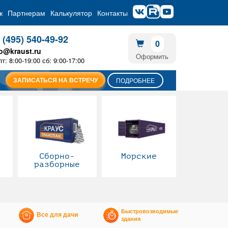
ж
Партнерам
Калькулятор
Контакты
 (495) 540-49-92
0
fo@kraust.ru
Оформить
пт: 8:00-19:00 сб: 9:00-17:00
ЗАПИСАТЬСЯ НА ВСТРЕЧУ
ПОДРОБНЕЕ
Сборно-
Морские
разборные
Быстровозводимые
Все для дачи
здания