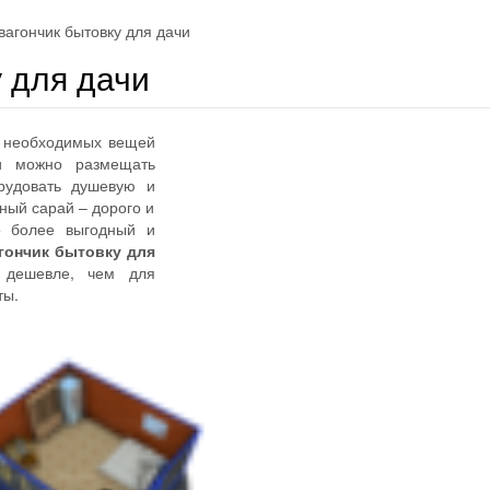
вагончик бытовку для дачи
у для дачи
ее необходимых вещей
и можно размещать
рудовать душевую и
ьный сарай – дорого и
о более выгодный и
гончик бытовку для
дешевле, чем для
ты.