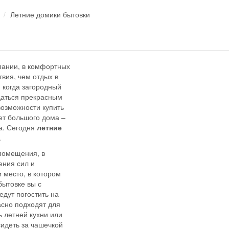
Летние домики бытовки
пании, в комфортных
твия, чем отдых в
, когда загородный
даться прекрасным
озможности купить
ет большого дома –
та. Сегодня
летние
.
 помещения, в
ения сил и
 место, в котором
бытовке вы с
едут погостить на
сно подходят для
 летней кухни или
сидеть за чашечкой