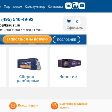
ж
Партнерам
Калькулятор
Контакты
 (495) 540-49-92
0
fo@kraust.ru
Оформить
пт: 8:00-19:00 сб: 9:00-17:00
ЗАПИСАТЬСЯ НА ВСТРЕЧУ
ПОДРОБНЕЕ
Сборно-
Морские
разборные
Быстровозводимые
Все для дачи
здания