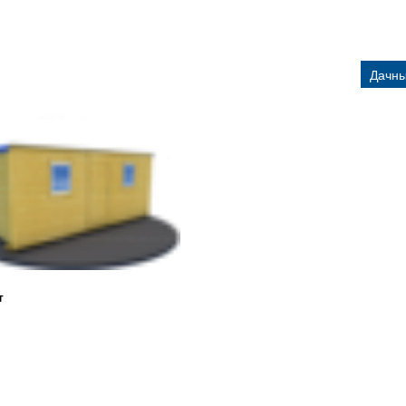
Дачны
т