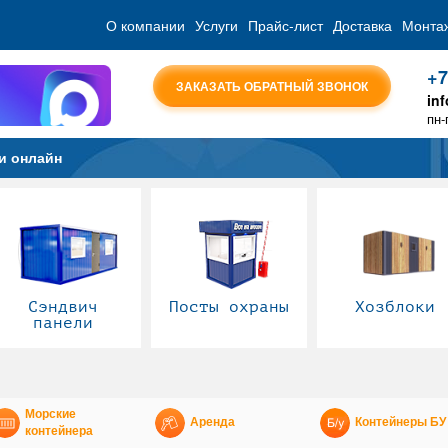
О компании
Услуги
Прайс-лист
Доставка
Монта
+7
ЗАКАЗАТЬ ОБРАТНЫЙ ЗВОНОК
in
пн-
и онлайн
Сэндвич
Посты охраны
Хозблоки
панели
Морские
Аренда
Контейнеры БУ
контейнера