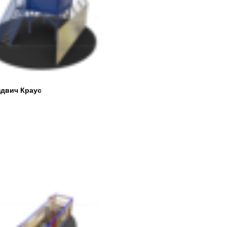
ндвич Краус