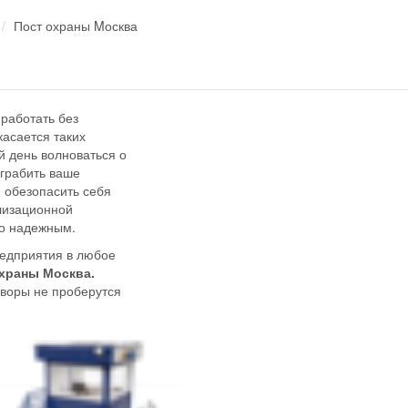
Пост охраны Mосква
работать без
касается таких
й день волноваться о
ограбить ваше
 обезопасить себя
лизационной
но надежным.
редприятия в любое
охраны Москва.
о воры не проберутся