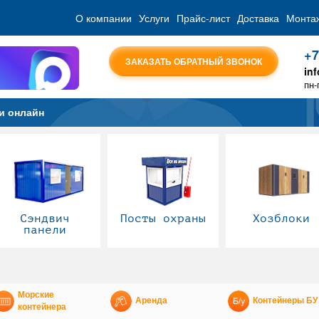
О компании
Услуги
Прайс-лист
Доставка
Монта
+7
ЗАКАЗАТЬ ОБРАТНЫЙ ЗВОНОК
in
пн-
и онлайн
Сэндвич
Посты охраны
Хозблоки
панели
Морские
Аренда
Контейнеры БУ
контейнера