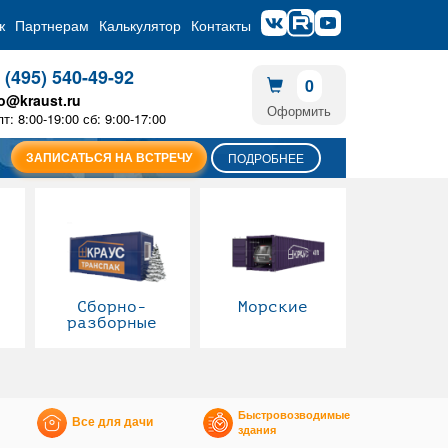
ж
Партнерам
Калькулятор
Контакты
 (495) 540-49-92
0
fo@kraust.ru
Оформить
пт: 8:00-19:00 сб: 9:00-17:00
ЗАПИСАТЬСЯ НА ВСТРЕЧУ
ПОДРОБНЕЕ
Сборно-
Морские
разборные
Быстровозводимые
Все для дачи
здания