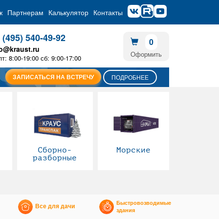
ж
Партнерам
Калькулятор
Контакты
 (495) 540-49-92
0
fo@kraust.ru
Оформить
пт: 8:00-19:00 сб: 9:00-17:00
ЗАПИСАТЬСЯ НА ВСТРЕЧУ
ПОДРОБНЕЕ
Сборно-
Морские
разборные
Быстровозводимые
Все для дачи
здания