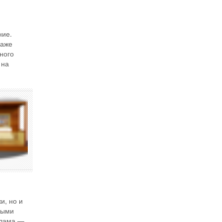
ние.
даже
ного
на
и, но и
ными
хлама —