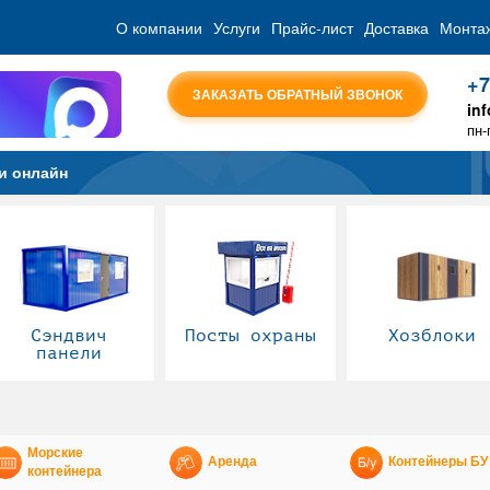
О компании
Услуги
Прайс-лист
Доставка
Монта
+7
ЗАКАЗАТЬ ОБРАТНЫЙ ЗВОНОК
in
пн-
и онлайн
Сэндвич
Посты охраны
Хозблоки
панели
Морские
Аренда
Контейнеры БУ
контейнера