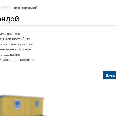
е бытовки с верандой
андой
ниматься его
ты или цветы? Но
ь на своем участке
шение — красивые
акладывания
ам можно разместить
Дачны