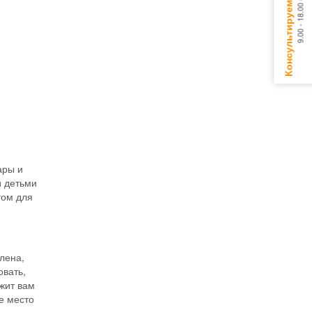
ары и
и детьми
том для
лена,
овать,
жит вам
е место