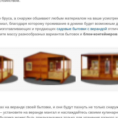
стоинством.
го бруса, а снаружи обшивают любым материалом на ваше усмотре
иал, благодаря которому проживание в домике будет возможным 
, изготавливающих и продающих
садовые бытовки с верандой
отлич
учите массу разнообразных вариантов бытовок и
блок-контейнеров
ах на веранде своей бытовки, и они будут пахнуть не только снаруж
— установите на веранде мангал и наслаждайтесь своими кулинар
 бытовка может быть предназначена только для хранения разного 