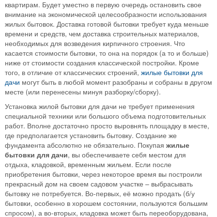
квартирам. Будет уместно в первую очередь остановить свое
внимание на экономической целесообразности использования
жилых бытовок. Доставка готовой бытовки требует куда меньше
времени и средств, чем доставка строительных материалов,
необходимых для возведения кирпичного строения. Что
касается стоимости бытовки, то она на порядок (а то и больше)
ниже от стоимости создания классической постройки. Кроме
того, в отличие от классических строений,
жилые бытовки для
дачи
могут быть в любой момент разобраны и собраны в другом
месте (или перенесены минуя разборку/сборку).
Установка жилой бытовки для дачи не требует применения
специальной техники или большого объема подготовительных
работ. Вполне достаточно просто выровнять площадку в месте,
где предполагается установить бытовку. Создание же
фундамента абсолютно не обязательно. Покупая
жилые
бытовки для дачи
, вы обеспечиваете себя местом для
отдыха, кладовкой, временным жильем. Если после
приобретения бытовки, через некоторое время вы построили
прекрасный дом на своем садовом участке – выбрасывать
бытовку не потребуется. Во-первых, её можно продать (б/у
бытовки, особенно в хорошем состоянии, пользуются большим
спросом), а во-вторых, кладовка может быть переоборудована,