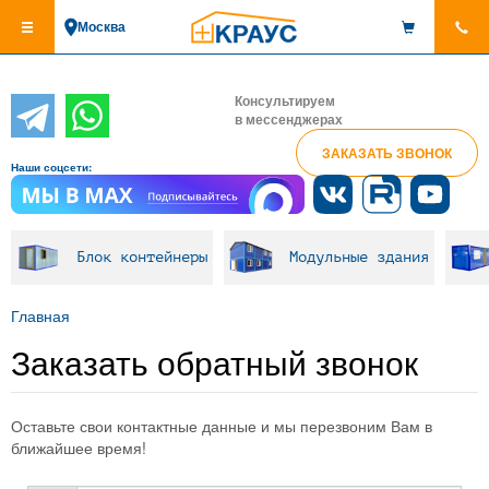
Перейти
Москва
к
основному
содержанию
Консультируем
в мессенджерах
ЗАКАЗАТЬ ЗВОНОК
Наши соцсети:
Блок контейнеры
Модульные здания
Главная
Заказать обратный звонок
Оставьте свои контактные данные и мы перезвоним Вам в
ближайшее время!