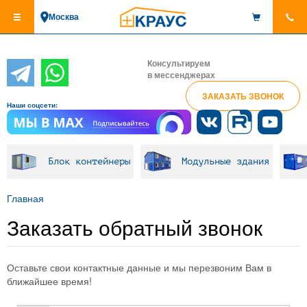
Перейти
Москва
к
основному
содержанию
Консультируем
в мессенджерах
ЗАКАЗАТЬ ЗВОНОК
Наши соцсети:
Блок контейнеры
Модульные здания
Главная
Заказать обратный звонок
Оставьте свои контактные данные и мы перезвоним Вам в
ближайшее время!