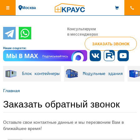
Перейти
Москва
к
основному
содержанию
Консультируем
в мессенджерах
ЗАКАЗАТЬ ЗВОНОК
Наши соцсети:
Блок контейнеры
Модульные здания
Главная
Заказать обратный звонок
Оставьте свои контактные данные и мы перезвоним Вам в
ближайшее время!