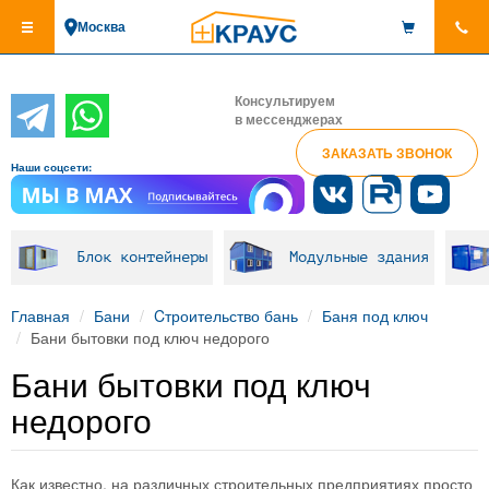
Перейти
Москва
к
основному
содержанию
Консультируем
в мессенджерах
ЗАКАЗАТЬ ЗВОНОК
Наши соцсети:
Блок контейнеры
Модульные здания
Главная
Бани
Cтроительство бань
Баня под ключ
Бани бытовки под ключ недорого
Бани бытовки под ключ
недорого
Как известно, на различных строительных предприятиях просто