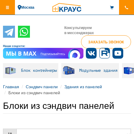
Перейти
Москва
к
основному
содержанию
Консультируем
в мессенджерах
ЗАКАЗАТЬ ЗВОНОК
Наши соцсети:
Блок контейнеры
Модульные здания
Главная
Сэндвич панели
Здания из панелей
Блоки из сэндвич панелей
Блоки из сэндвич панелей