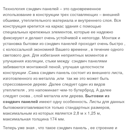
Технология сэндвич панелей – это одновременное
использование в конструкции трех составляющих – внешней
обшивки, утеплительного материала и внутреннего слоя. Вся
конструкция крепится на каркас здания с помощью
специальных крепежных элементов, которые ее надежно
фиксируют и делают очень устойчивой к непогоде. Монтаж и
установка бытовки из сэндвич панелей проходит очень быстро ,
с колоссальной экономией Вашего времени , в течение одного
светового дня. Для избегания неприятных моментов и
улучшения изоляции, стыки между сэндвич панелями
забиваются монтажной пеной, улучшая целостности
конструкции .Сама сэндвич панель состоит из внешнего листа,
изготовленного из металла ,или так же это может быть
спрессованное дерево .Далее следует один из видов
утеплителя , это напоминает чем-то бутерброд. А далее
следует снова , слой металла или дерева.
Бытовки из
сэндвич панелей
имеют одну особенность. Листы для данных
бытовокизготавливаются только стандартных размеров,
максимальным из которых является 2,8 м х 1,25 м,
максимальная толщина 174 мм.
Теперь уже зная , что такое сэндвич панель , ее строение и