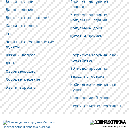
Всё для дачи
Блочные модульные
здания
Дачные домики
Быстровозводимые
Дома из сип панелей
модульные здания
Каркасные дома
Модульные дома
КПП
Щитовые домики
Мобильные медицинские
пункты
Важный вопрос
Сборно-разборные блок
контейнеры
Дача
3D моделирование
Строительство
Выезд на объект
Хорошее решение
Мобильные медицинские
Это интересно
пункты
Назначение бытовок
Строительство гостиниц
ЭВРИСТИКА
так как хорошо
Производство и продажа бытовок.