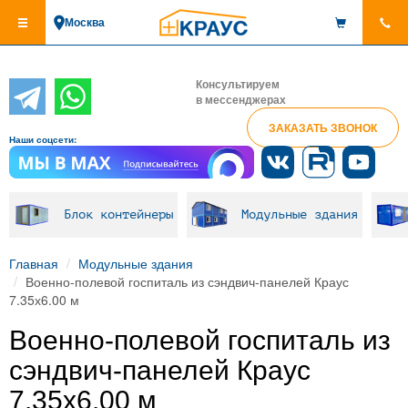
Перейти
Москва
к
основному
содержанию
Консультируем
в мессенджерах
ЗАКАЗАТЬ ЗВОНОК
Наши соцсети:
Блок контейнеры
Модульные здания
Главная
Модульные здания
Военно-полевой госпиталь из сэндвич-панелей Краус
7.35х6.00 м
Военно-полевой госпиталь из
сэндвич-панелей Краус
7.35х6.00 м