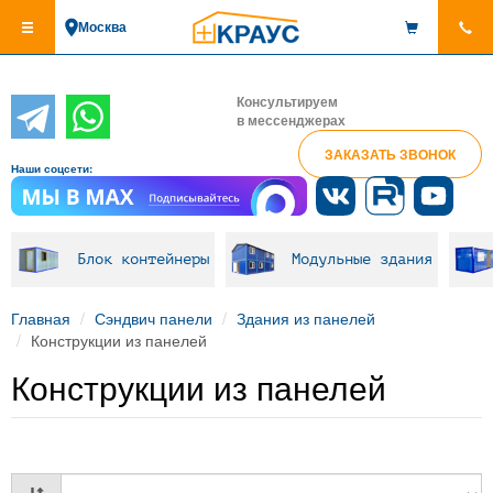
Перейти
Москва
к
основному
содержанию
Консультируем
в мессенджерах
ЗАКАЗАТЬ ЗВОНОК
Наши соцсети:
Блок контейнеры
Модульные здания
Главная
Сэндвич панели
Здания из панелей
Конструкции из панелей
Конструкции из панелей