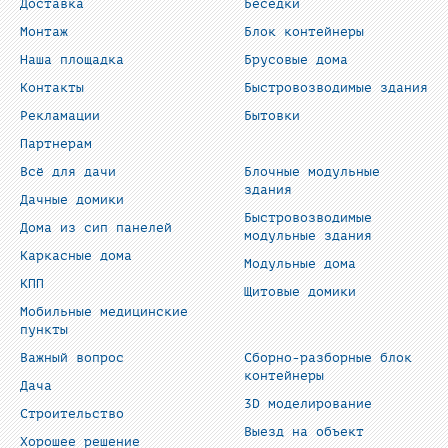
Доставка
Беседки
Монтаж
Блок контейнеры
Наша площадка
Брусовые дома
Контакты
Быстровозводимые здания
Рекламации
Бытовки
Партнерам
Всё для дачи
Блочные модульные
здания
Дачные домики
Быстровозводимые
Дома из сип панелей
модульные здания
Каркасные дома
Модульные дома
КПП
Щитовые домики
Мобильные медицинские
пункты
Важный вопрос
Сборно-разборные блок
контейнеры
Дача
3D моделирование
Строительство
Выезд на объект
Хорошее решение