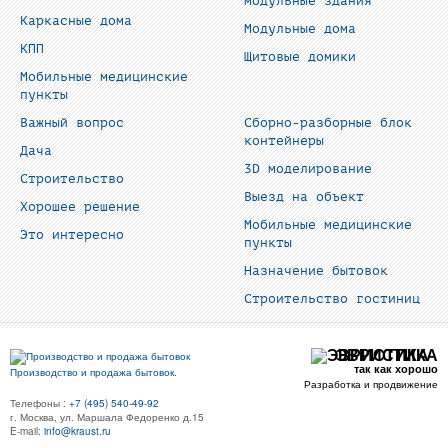
модульные здания
Каркасные дома
Модульные дома
КПП
Щитовые домики
Мобильные медицинские
пункты
Важный вопрос
Сборно-разборные блок
контейнеры
Дача
3D моделирование
Строительство
Выезд на объект
Хорошее решение
Мобильные медицинские
Это интересно
пункты
Назначение бытовок
Строительство гостиниц
ЭВРИСТИКА
так как хорошо
Производство и продажа бытовок.
Разработка и продвижение
Телефоны :
+7 (495) 540-49-92
г. Москва, ул. Маршала Федоренко д.15
E-mail:
info@kraust.ru