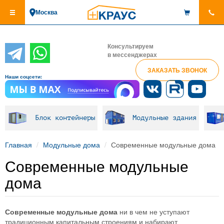
Перейти
Москва
к
основному
содержанию
Консультируем
в мессенджерах
ЗАКАЗАТЬ ЗВОНОК
Наши соцсети:
Блок контейнеры
Модульные здания
Главная
Модульные дома
Современные модульные дома
Современные модульные
дома
Современные модульные дома
ни в чем не уступают
традиционным капитальным строениям и набирают