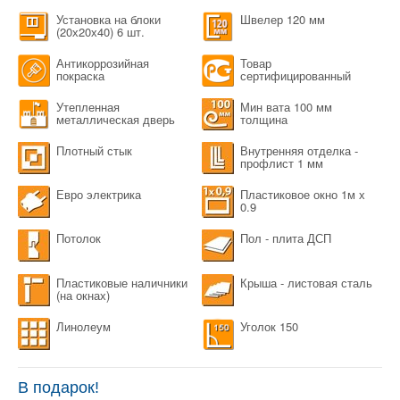
Установка на блоки
Швелер 120 мм
(20х20х40) 6 шт.
Антикоррозийная
Товар
покраска
сертифицированный
Утепленная
Мин вата 100 мм
металлическая дверь
толщина
Плотный стык
Внутренняя отделка -
профлист 1 мм
Евро электрика
Пластиковое окно 1м х
0.9
Потолок
Пол - плита ДСП
Пластиковые наличники
Крыша - листовая сталь
(на окнах)
Линолеум
Уголок 150
В подарок!