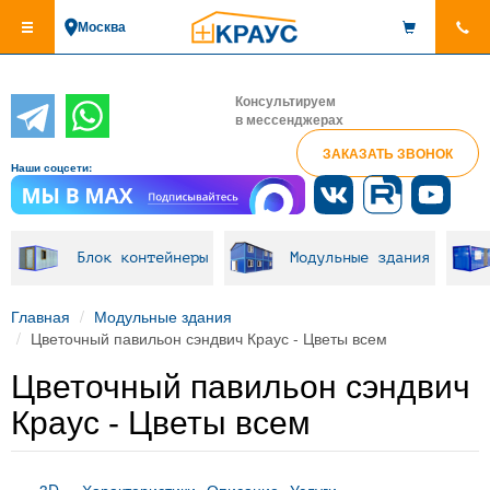
Перейти
Москва
к
основному
содержанию
Консультируем
в мессенджерах
ЗАКАЗАТЬ ЗВОНОК
Наши соцсети:
Блок контейнеры
Модульные здания
Главная
Модульные здания
Цветочный павильон сэндвич Краус - Цветы всем
Цветочный павильон сэндвич
Краус - Цветы всем
3D
Характеристики
Описание
Услуги