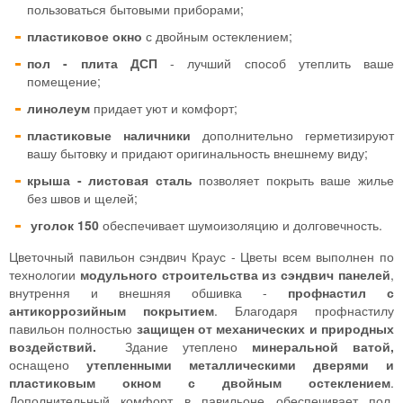
пользоваться бытовыми приборами;
пластиковое окно
с двойным остеклением;
пол - плита ДСП
- лучший способ утеплить ваше
помещение;
линолеум
придает уют и комфорт;
пластиковые наличники
дополнительно герметизируют
вашу бытовку и придают оригинальность внешнему виду;
крыша - листовая сталь
позволяет покрыть ваше жилье
без швов и щелей;
уголок 150
обеспечивает шумоизоляцию и долговечность.
Цветочный павильон сэндвич Краус - Цветы всем выполнен по
технологии
модульного строительства из сэндвич панелей
,
внутрення и внешняя обшивка -
профнастил с
антикоррозийным покрытием
. Благодаря профнастилу
павильон полностью
защищен от механических и природных
воздействий.
Здание утеплено
минеральной ватой,
оснащено
утепленными металлическими дверями и
пластиковым окном с двойным остеклением
.
Дополнительный комфорт в павильоне обеспечивает пол,