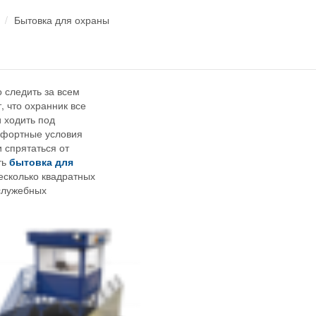
Бытовка для охраны
 следить за всем
, что охранник все
 ходить под
мфортные условия
и спрятаться от
ть
бытовка для
есколько квадратных
 служебных