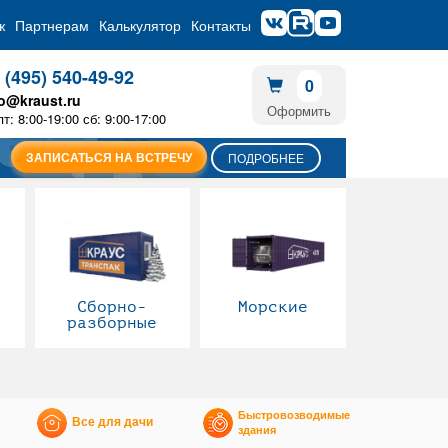
ж
Партнерам
Калькулятор
Контакты
 (495) 540-49-92
0
fo@kraust.ru
Оформить
пт: 8:00-19:00 сб: 9:00-17:00
ЗАПИСАТЬСЯ НА ВСТРЕЧУ
ПОДРОБНЕЕ
Сборно-
Морские
разборные
Быстровозводимые
Все для дачи
здания