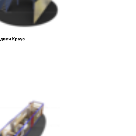
ндвич Краус