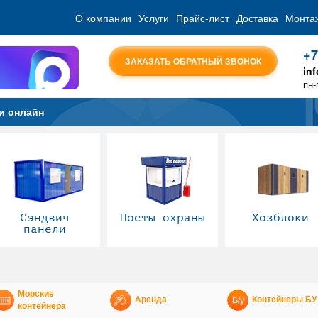
О компании
Услуги
Прайс-лист
Доставка
Монта
+7
ЗАКАЗАТЬ ОБРАТНЫЙ ЗВОНОК
in
пн-
и онлайн
Сэндвич
Посты охраны
Хозблоки
панели
Морские
Аренда
Контейнеры БУ
контейнера