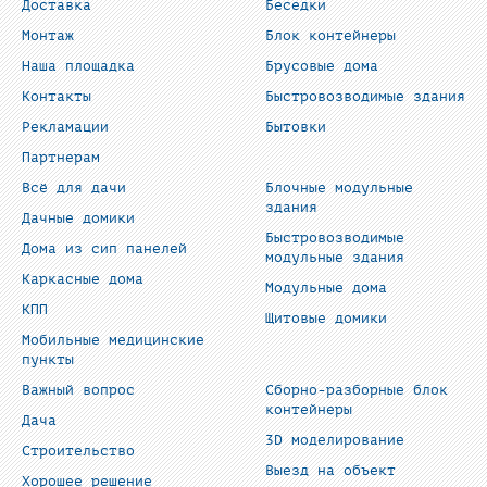
Доставка
Беседки
Монтаж
Блок контейнеры
Наша площадка
Брусовые дома
Контакты
Быстровозводимые здания
Рекламации
Бытовки
Партнерам
Всё для дачи
Блочные модульные
здания
Дачные домики
Быстровозводимые
Дома из сип панелей
модульные здания
Каркасные дома
Модульные дома
КПП
Щитовые домики
Мобильные медицинские
пункты
Важный вопрос
Сборно-разборные блок
контейнеры
Дача
3D моделирование
Строительство
Выезд на объект
Хорошее решение