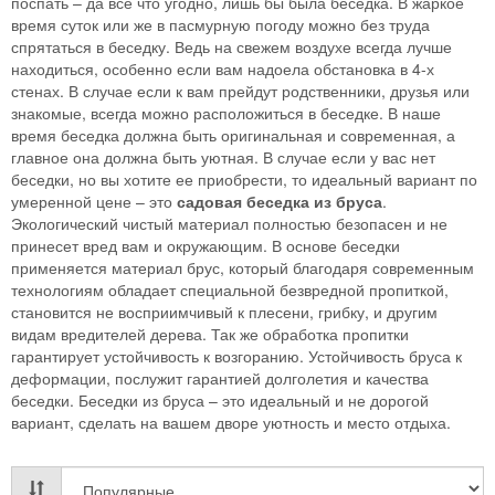
поспать – да все что угодно, лишь бы была беседка. В жаркое
время суток или же в пасмурную погоду можно без труда
спрятаться в беседку. Ведь на свежем воздухе всегда лучше
находиться, особенно если вам надоела обстановка в 4-х
стенах. В случае если к вам прейдут родственники, друзья или
знакомые, всегда можно расположиться в беседке. В наше
время беседка должна быть оригинальная и современная, а
главное она должна быть уютная. В случае если у вас нет
беседки, но вы хотите ее приобрести, то идеальный вариант по
умеренной цене – это
садовая беседка из бруса
.
Экологический чистый материал полностью безопасен и не
принесет вред вам и окружающим. В основе беседки
применяется материал брус, который благодаря современным
технологиям обладает специальной безвредной пропиткой,
становится не восприимчивый к плесени, грибку, и другим
видам вредителей дерева. Так же обработка пропитки
гарантирует устойчивость к возгоранию. Устойчивость бруса к
деформации, послужит гарантией долголетия и качества
беседки. Беседки из бруса – это идеальный и не дорогой
вариант, сделать на вашем дворе уютность и место отдыха.