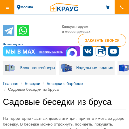
Перейти
Москва
к
основному
содержанию
Консультируем
в мессенджерах
ЗАКАЗАТЬ ЗВОНОК
Наши соцсети:
Блок контейнеры
Модульные здания
Главная
Беседки
Беседки с барбекю
Садовые беседки из бруса
Садовые беседки из бруса
На территории частных домов или дач, принято иметь во дворе
беседку. В беседке можно отдохнуть, посидеть, покушать,