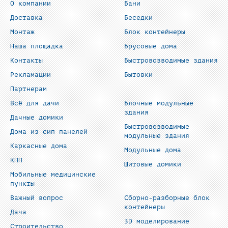
О компании
Бани
Доставка
Беседки
Монтаж
Блок контейнеры
Наша площадка
Брусовые дома
Контакты
Быстровозводимые здания
Рекламации
Бытовки
Партнерам
Всё для дачи
Блочные модульные
здания
Дачные домики
Быстровозводимые
Дома из сип панелей
модульные здания
Каркасные дома
Модульные дома
КПП
Щитовые домики
Мобильные медицинские
пункты
Важный вопрос
Сборно-разборные блок
контейнеры
Дача
3D моделирование
Строительство