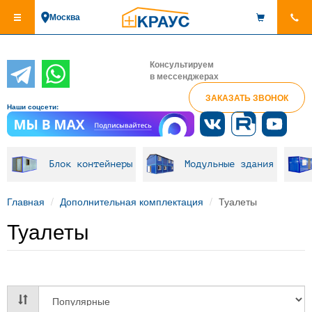
Перейти
Москва
к
основному
содержанию
Консультируем
в мессенджерах
ЗАКАЗАТЬ ЗВОНОК
Наши соцсети:
Блок контейнеры
Модульные здания
Главная
Дополнительная комплектация
Туалеты
Туалеты