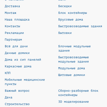
Доставка
Беседки
Монтаж
Блок контейнеры
Наша площадка
Брусовые дома
Контакты
Быстровозводимые здания
Рекламации
Бытовки
Партнерам
Всё для дачи
Блочные модульные
здания
Дачные домики
Быстровозводимые
Дома из сип панелей
модульные здания
Каркасные дома
Модульные дома
КПП
Щитовые домики
Мобильные медицинские
пункты
Важный вопрос
Сборно-разборные блок
контейнеры
Дача
3D моделирование
Строительство