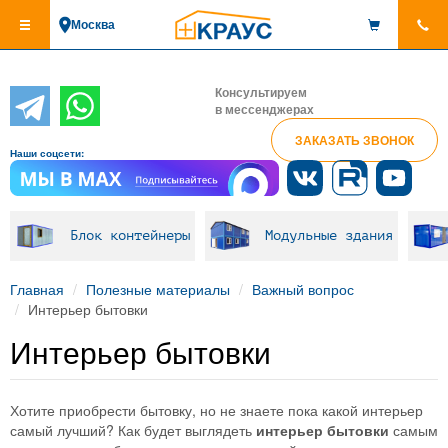
Перейти
Москва
к
основному
содержанию
Консультируем
в мессенджерах
ЗАКАЗАТЬ ЗВОНОК
Наши соцсети:
Блок контейнеры
Модульные здания
Главная
Полезные материалы
Важный вопрос
Интерьер бытовки
Интерьер бытовки
Хотите приобрести бытовку, но не знаете пока какой интерьер
самый лучший? Как будет выглядеть
интерьер бытовки
самым