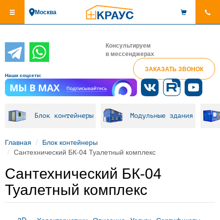
Перейти
Москва
к
основному
содержанию
Консультируем
в мессенджерах
ЗАКАЗАТЬ ЗВОНОК
Наши соцсети:
Блок контейнеры
Модульные здания
Главная
Блок контейнеры
Сантехнический БК-04 Туалетный комплекс
Сантехнический БК-04
Туалетный комплекс
3D
Характеристики
Описание
Услуги
Сертификаты