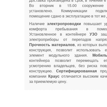
Доставка произведена в срок, в течении 6
Во вторник в 15.00 сооружение
установлено. Коммуникации подклю
помещение сдано в эксплуатацию в тот же 
Наличие
электропроводки
повышает у
комфорта пребывания в помещ
Установленное в контейнере
УЗО
за
электроприборы от перепадов напря
Прочность материалов
, из которых вып
конструкция, позволит использовать 
элемент модульного здания.
Мобиль
контейнера позволит перемещать е
усмотрению владельцев, без риска пов
конструкцию.
Сертифицированная
про
компании
Краус
отличается высоким кач
за приемлемую цену.