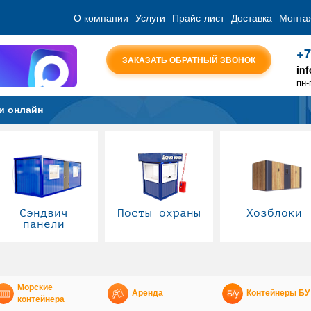
О компании
Услуги
Прайс-лист
Доставка
Монта
+7
ЗАКАЗАТЬ ОБРАТНЫЙ ЗВОНОК
in
пн-
и онлайн
Сэндвич
Посты охраны
Хозблоки
панели
Морские
Аренда
Контейнеры БУ
контейнера