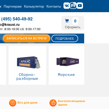
ж
Партнерам
Калькулятор
Контакты
 (495) 540-49-92
0
fo@kraust.ru
Оформить
пт: 8:00-19:00 сб: 9:00-17:00
ЗАПИСАТЬСЯ НА ВСТРЕЧУ
ПОДРОБНЕЕ
Сборно-
Морские
разборные
Быстровозводимые
Все для дачи
здания