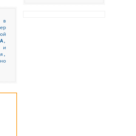
 в
ер
ой
A
,
и
я,
но
.