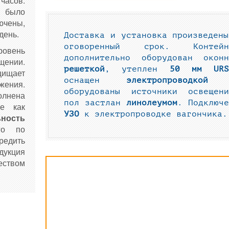
 часов.
 было
чены,
день.
Доставка и установка произведены
оговоренный срок. Контейн
ровень
дополнительно оборудован оконн
ении.
решеткой
, утеплен
50 мм
URS
щищает
оснащен
электропроводкой
жения.
оборудованы источники освещени
олнена
пол застлан
линолеумом
. Подключе
ее как
УЗО
к электропроводке вагончика
ность
го по
редить
дукция
еством