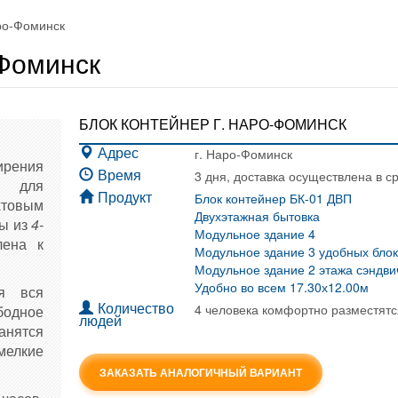
аро-Фоминск
-Фоминск
БЛОК КОНТЕЙНЕР Г. НАРО-ФОМИНСК
г. Наро-Фоминск
Адрес
рения
3 дня, доставка осуществлена в с
Время
го для
Блок контейнер БК-01 ДВП
Продукт
хтовым
Двухэтажная бытовка
ды из
4-
Модульное здание 4
лена к
Модульное здание 3 удобных бло
Модульное здание 2 этажа сэндвич
Удобно во всем 17.30х12.00м
я вся
4 человека комфортно разместятс
бодное
Количество
людей
анятся
елкие
ЗАКАЗАТЬ АНАЛОГИЧНЫЙ ВАРИАНТ